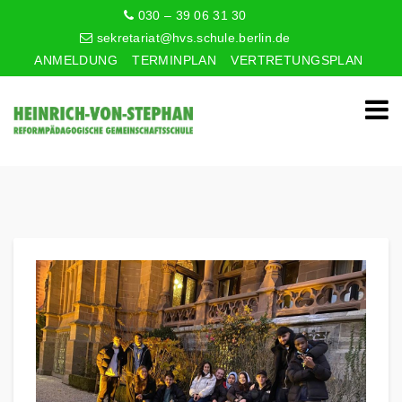
030 – 39 06 31 30
sekretariat@hvs.schule.berlin.de
ANMELDUNG
TERMINPLAN
VERTRETUNGSPLAN