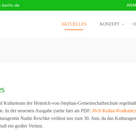
.berlin.de
ANM
AKTUELLES
KONZEPT
O
25
und Kulturteam der Heinrich-von-Stephan-Gemeinschaftsschule regelmäßi
. In der neuesten Ausgabe (siehe hier als PDF:
HvS Kultur-Postkarte)
Kulturagentin Nadin Reschke verlässt uns zum 30. Juni, da das Kultur
haft ein großer Verlust.